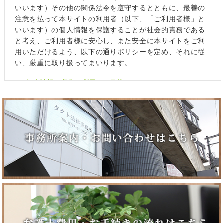
いいます）その他の関係法令を遵守するとともに、最善の
注意を払って本サイトの利用者（以下、「ご利用者様」と
いいます）の個人情報を保護することが社会的責務である
と考え、ご利用者様に安心し、また安全に本サイトをご利
用いただけるよう、以下の通りポリシーを定め、それに従
い、厳重に取り扱ってまいります。
１. 個人情報を収集・利用する目的について
当事務所では、ご利用者様の同意のもと、氏名、メールア
ドレス、住所等の個人情報を収集させていただくことがあ
ります。これらの情報は、以下の目的に利用します。
●ご利用者様の希望に応じた法的サービス・情報等の提供
●お問い合わせへの対応
●本サイト利用時の利便性の向上
●上記目的に付随する業務
２. 個人情報の第三者提供について